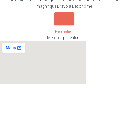
un changement de parquet pour un appart de 80 m2 …et c est
magnifique Bravo a Decohome
OUVRIR/FERMER
...
CETTE
BOÎTE
Permalien
MÉTA.
Merci de patienter...