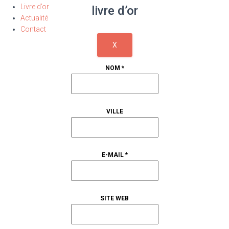
Livre d’or
livre d’or
Actualité
Contact
MASQUER
X
CE
FORMULAIRE.
NOM
*
VILLE
E-MAIL
*
SITE WEB