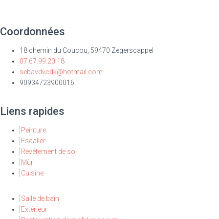
Coordonnées
18 chemin du Coucou, 59470 Zegerscappel
07.67.99.20.18
sebavdvcdk@hotmail.com
90934723900016
Liens rapides
Peinture
Escalier
Revêtement de sol
Mûr
Cuisine
Salle de bain
Extérieur