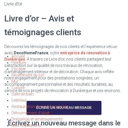
Livre d’or
Livre d’or – Avis et
témoignages clients
Découvrez les témoignages de nos clients et l’expérience vécue
avec
DecoHomeFrance
, votre
entreprise de rénovation à
Accueil
Dunkerque
. À travers ce Livre d’or, nos clients partagent leur
Peinture
satisfaction sur la qualité de nos travaux de rénovation,
Escalier
d’aménagement intérieur et de décoration. Chaque avis reflète
Revêtement de sol
notre engagement pour des prestations soignées, un
Mur
accompagnement personnalisé et des résultats durables, au
Cuisine
service de vos projets de rénovation à Dunkerque et ses environs.
Salle de bain
Extérieur
Restauration de mobilier ancien
Détournement d’objet
Dressings et aménagements
Écrivez un nouveau message dans le
Mes réalisations