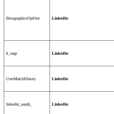
BizographicsOptOut
LinkedIn
li_sugr
LinkedIn
UserMatchHistory
LinkedIn
linkedin_oauth_
LinkedIn