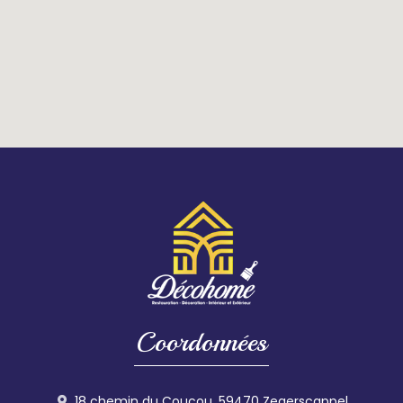
Coordonnées
18 chemin du Coucou, 59470 Zegerscappel